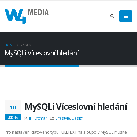
HOME
PAGES
MySQLi Víceslovní hledání
MySQLi Víceslovní hledání
10
LEDNA
Jiří Ottmar
Lifestyle
,
Design
Pro nastavení datového typu FULLTEXT na sloupci v MySQL musíte