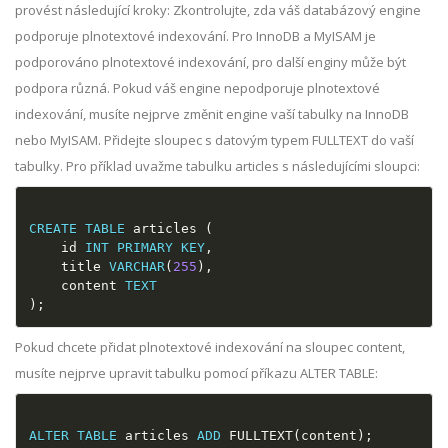
provést následující kroky: Zkontrolujte, zda váš databázový engine
podporuje plnotextové indexování. Pro InnoDB a MyISAM je
podporováno plnotextové indexování, pro další enginy může být
podpora různá. Pokud váš engine nepodporuje plnotextové
indexování, musíte nejprve změnit engine vaší tabulky na InnoDB
nebo MyISAM. Přidejte sloupec s datovým typem FULLTEXT do vaší
tabulky. Pro příklad uvažme tabulku articles s následujícími sloupci:
CREATE
TABLE
 articles 
(
    id 
INT
PRIMARY
KEY
,
    title 
VARCHAR
(
255
)
,
    content 
TEXT
)
;
Pokud chcete přidat plnotextové indexování na sloupec content,
musíte nejprve upravit tabulku pomocí příkazu ALTER TABLE:
ALTER
TABLE
 articles 
ADD
 FULLTEXT
(
content
)
;