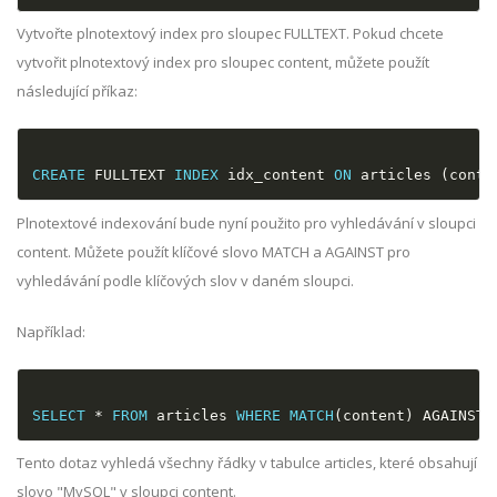
Vytvořte plnotextový index pro sloupec FULLTEXT. Pokud chcete
vytvořit plnotextový index pro sloupec content, můžete použít
následující příkaz:
CREATE
 FULLTEXT 
INDEX
 idx_content 
ON
 articles 
(
conte
Plnotextové indexování bude nyní použito pro vyhledávání v sloupci
content. Můžete použít klíčové slovo MATCH a AGAINST pro
vyhledávání podle klíčových slov v daném sloupci.
Například:
SELECT
*
FROM
 articles 
WHERE
MATCH
(
content
)
 AGAINST
(
Tento dotaz vyhledá všechny řádky v tabulce articles, které obsahují
slovo "MySQL" v sloupci content.